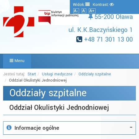
Widok:
Kontrast:
A-
A
A+
55-200 Oława
ul. K.K.Baczyńskiego 1
+48 71 301 13 00
Menu
Jesteś tutaj:
Start
Usługi medyczne
Oddziały szpitalne
Oddział Okulistyki Jednodniowej
Oddziały szpitalne
Oddział Okulistyki Jednodniowej
Informacje ogólne