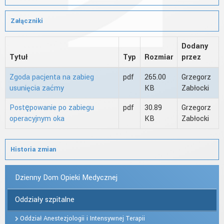
Załączniki
Dodany
Tytuł
Typ
Rozmiar
przez
Zgoda pacjenta na zabieg
pdf
265.00
Grzegorz
usunięcia zaćmy
KB
Zabłocki
Postępowanie po zabiegu
pdf
30.89
Grzegorz
operacyjnym oka
KB
Zabłocki
Historia zmian
Dzienny Dom Opieki Medycznej
Oddziały szpitalne
Oddział Anestezjologii i Intensywnej Terapii