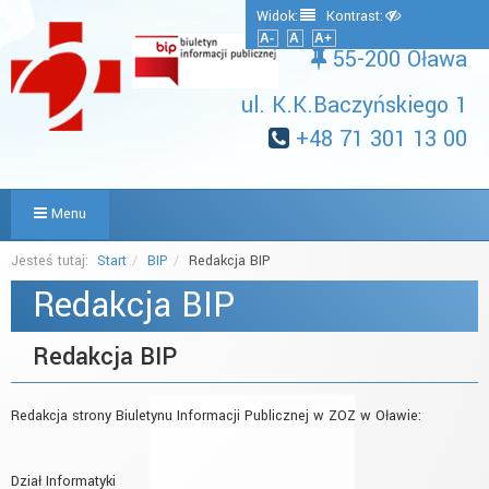
Widok:
Kontrast:
A-
A
A+
55-200 Oława
ul. K.K.Baczyńskiego 1
+48 71 301 13 00
Menu
Jesteś tutaj:
Start
BIP
Redakcja BIP
Redakcja BIP
Redakcja BIP
Redakcja strony Biuletynu Informacji Publicznej w ZOZ w Oławie:
Dział Informatyki