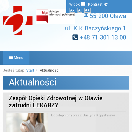
Widok:
Kontrast:
A-
A
A+
55-200 Oława
ul. K.K.Baczyńskiego 1
+48 71 301 13 00
Menu
Jesteś tutaj:
Start
Aktualności
Aktualności
Zespół Opieki Zdrowotnej w Oławie
zatrudni LEKARZY
Udostępniony przez:
Justyna Kopystyńska