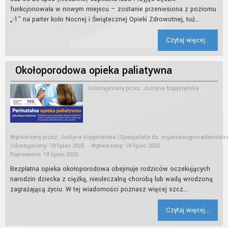
funkcjonowała w nowym miejscu – zostanie przeniesiona z poziomu
„-1” na parter koło Nocnej i Świątecznej Opieki Zdrowotnej, tuż...
Czytaj więcej...
Okołoporodowa opieka paliatywna
Udostępniony przez:
Justyna Kopystyńska
Wytworzony przez:
Justyna Kopystyńska
(Specjalista ds. organizacyjno-administr
Udostępniony: 18 lipiec 2025
Wytworzony: 18 lipiec 2025
Poprawiono: 18 lipiec 2025
Bezpłatna opieka okołoporodowa obejmuje rodziców oczekujących
narodzin dziecka z ciężką, nieuleczalną chorobą lub wadą wrodzoną
zagrażającą życiu. W tej wiadomości poznasz więcej szcz...
Czytaj więcej...