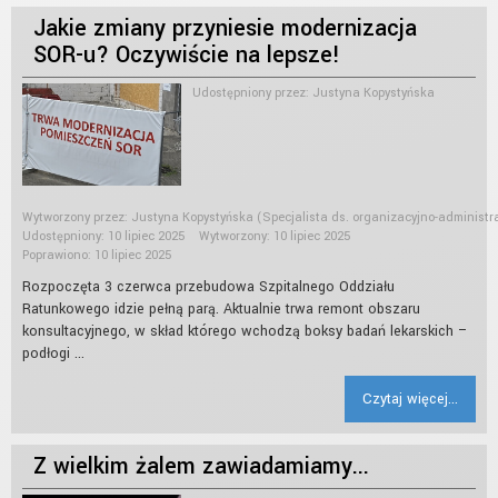
Jakie zmiany przyniesie modernizacja
SOR-u? Oczywiście na lepsze!
Udostępniony przez:
Justyna Kopystyńska
Wytworzony przez:
Justyna Kopystyńska
(Specjalista ds. organizacyjno-administr
Udostępniony: 10 lipiec 2025
Wytworzony: 10 lipiec 2025
Poprawiono: 10 lipiec 2025
Rozpoczęta 3 czerwca przebudowa Szpitalnego Oddziału
Ratunkowego idzie pełną parą. Aktualnie trwa remont obszaru
konsultacyjnego, w skład którego wchodzą boksy badań lekarskich –
podłogi ...
Czytaj więcej...
Z wielkim żalem zawiadamiamy...