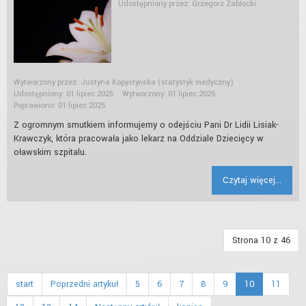
Udostępniony przez:
Grzegorz Zabłocki
Wytworzony przez:
Justyna Kopystyńska
(statystyk medyczny)
Udostępniony: 01 lipiec 2025
Wytworzony: 01 lipiec 2025
Poprawiono: 01 lipiec 2025
Z ogromnym smutkiem informujemy o odejściu Pani Dr Lidii Lisiak-
Krawczyk, która pracowała jako lekarz na Oddziale Dziecięcy w
oławskim szpitalu.
Czytaj więcej...
Strona 10 z 46
start
Poprzedni artykuł
5
6
7
8
9
10
11