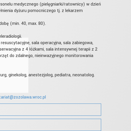
rsonelu medycznego (pielęgniarki/ratownicy) w dzień
pełnienia dyżuru pomocniczego tj. z lekarzem
dobę (min. 40, max. 80).
radiologii.
suscytacyjne, sala operacyjna, sala zabiegowa,
erwacyjna z 4 łóżkami, sala intensywnej terapii z 2
sprzęt do zdalnego, nieinwazyjnego monitorowania
urg, ginekolog, anestezjolog, pediatra, neonatolog.