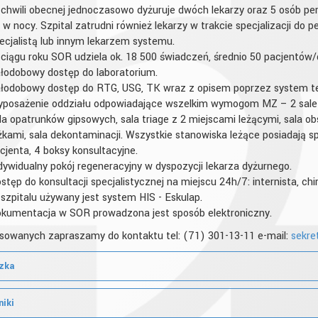
chwili obecnej jednoczasowo dyżuruje dwóch lekarzy oraz 5 osób pe
4 w nocy. Szpital zatrudni również lekarzy w trakcie specjalizacji do 
ecjalistą lub innym lekarzem systemu.
ciągu roku SOR udziela ok. 18 500 świadczeń, średnio 50 pacjentów/
łodobowy dostęp do laboratorium.
łodobowy dostęp do RTG, USG, TK wraz z opisem poprzez system tele
posażenie oddziału odpowiadające wszelkim wymogom MZ – 2 sale re
la opatrunków gipsowych, sala triage z 2 miejscami leżącymi, sala obs
żkami, sala dekontaminacji. Wszystkie stanowiska leżące posiadają 
cjenta, 4 boksy konsultacyjne.
dywidualny pokój regeneracyjny w dyspozycji lekarza dyżurnego.
stęp do konsultacji specjalistycznej na miejscu 24h/7: internista, chir
szpitalu używany jest system HIS - Eskulap.
kumentacja w SOR prowadzona jest sposób elektroniczny.
sowanych zapraszamy do kontaktu tel: (71) 301-13-11 e-mail:
zka
niki