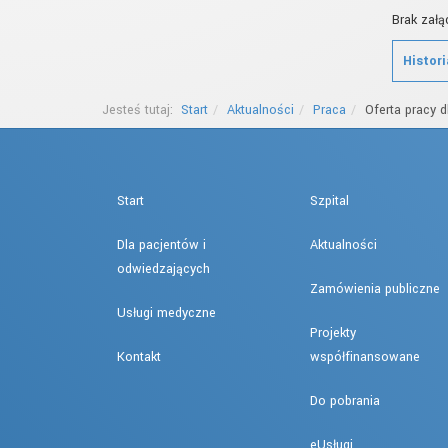
Brak załą
Histor
Jesteś tutaj:
Start
Aktualności
Praca
Oferta pracy d
Start
Szpital
Dla pacjentów i
Aktualności
odwiedzających
Zamówienia publiczne
Usługi medyczne
Projekty
Kontakt
współfinansowane
Do pobrania
eUsługi