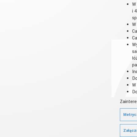
W 
i 
sp
W 
Ca
Ca
Wy
sa
łó
pa
In
Do
W 
Do
Zaintere
Metryc
Załącz