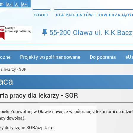
A-
A
A+
START
DLA PACJENTÓW I ODWIEDZAJĄC
55-200 Oława
ul. K.K.Bac
iczne
Projekty współfinansowane
Do pobrania
eUs
la lekarzy - SOR
aca
rta pracy dla lekarzy - SOR
Opieki Zdrowotnej w Oławie nawiąże współpracę z lekarzami do udz
acy dowolna).
ły dotyczące SOR/szpitala: