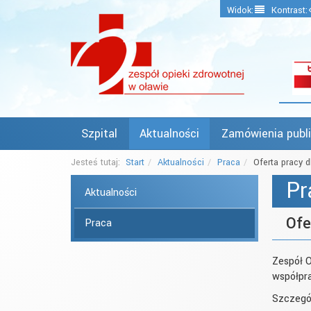
Widok:
Kontrast:
Szpital
Aktualności
Zamówienia publ
Jesteś tutaj:
Start
Aktualności
Praca
Oferta pracy d
Pr
Aktualności
Ofe
Praca
Zespół 
współpr
Szczegó