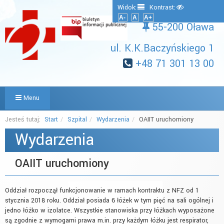
Widok:
Kontrast:
A-
A
A+
55-200 Oława
ul. K.K.Baczyńskiego 1
+48 71 301 13 00
Menu
Jesteś tutaj:
Start
Szpital
Wydarzenia
OAIIT uruchomiony
Wydarzenia
OAIIT uruchomiony
Oddział rozpoczął funkcjonowanie w ramach kontraktu z NFZ od 1
stycznia 2018 roku. Oddział posiada 6 łóżek w tym pięć na sali ogólnej i
jedno łóżko w izolatce. Wszystkie stanowiska przy łóżkach wyposażone
są zgodnie z wymogami prawa m.in. przy każdym łóżku jest respirator,