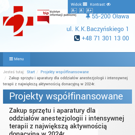
Widok:
Kontrast:
A-
A
A+
55-200 Oława
ul. K.K.Baczyńskiego 1
+48 71 301 13 00
Menu
Jesteś tutaj:
Start
Projekty współfinansowane
Zakup sprzętu i aparatury dla oddziałów anestezjologii i intensywnej
terapii z największą aktywnością donacyjną w 2024r.
Projekty współfinansowane
Zakup sprzętu i aparatury dla
oddziałów anestezjologii i intensywnej
terapii z największą aktywnością
donacyjną w 2024r.