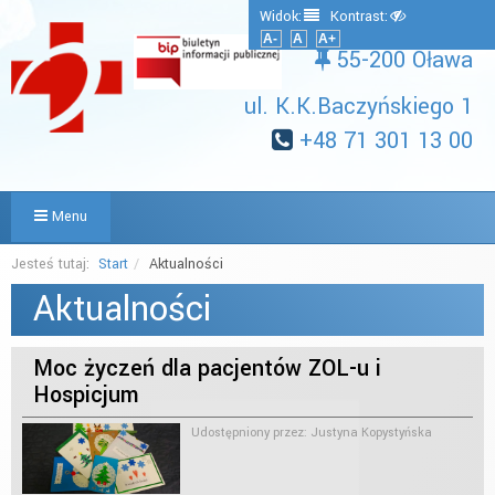
Widok:
Kontrast:
A-
A
A+
55-200 Oława
ul. K.K.Baczyńskiego 1
+48 71 301 13 00
Menu
Jesteś tutaj:
Start
Aktualności
Aktualności
Moc życzeń dla pacjentów ZOL-u i
Hospicjum
Udostępniony przez:
Justyna Kopystyńska