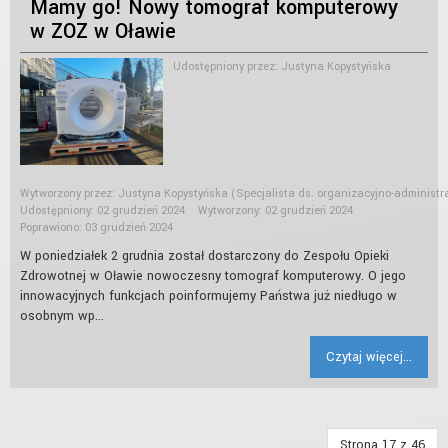
Mamy go! Nowy tomograf komputerowy
w ZOZ w Oławie
Udostępniony przez:
Justyna Kopystyńska
Wytworzony przez:
Justyna Kopystyńska
(Specjalista ds. organizacyjno-administr
Udostępniony: 02 grudzień 2024
Wytworzony: 02 grudzień 2024
Poprawiono: 03 grudzień 2024
W poniedziałek 2 grudnia został dostarczony do Zespołu Opieki
Zdrowotnej w Oławie nowoczesny tomograf komputerowy. O jego
innowacyjnych funkcjach poinformujemy Państwa już niedługo w
osobnym wp...
Czytaj więcej...
Strona 17 z 46