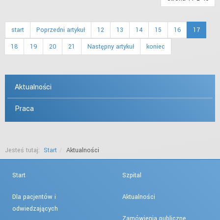
start
Poprzedni artykuł
12
13
14
15
16
17
18
19
20
21
Następny artykuł
koniec
Aktualności
Praca
Jesteś tutaj:
Start
Aktualności
Start
Szpital
Dla pacjentów i
Aktualności
odwiedzających
Zamówienia publiczne